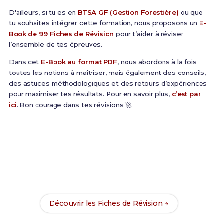
D'ailleurs, si tu es en
BTSA GF (Gestion Forestière)
ou que
tu souhaites intégrer cette formation, nous proposons un
E-
Book de 99 Fiches de Révision
pour t’aider à réviser
l’ensemble de tes épreuves.
Dans cet
E-Book au format PDF
, nous abordons à la fois
toutes les notions à maîtriser, mais également des conseils,
des astuces méthodologiques et des retours d’expériences
pour maximiser tes résultats. Pour en savoir plus,
c’est par
ici
. Bon courage dans tes révisions 🚀
Prêt(e) à réussir ton examen ?
Révise efficacement avec nos
99 Fiches de
Révision
pour le BTSA GF et maximise tes chances
de réussite !
Découvrir les Fiches de Révision →