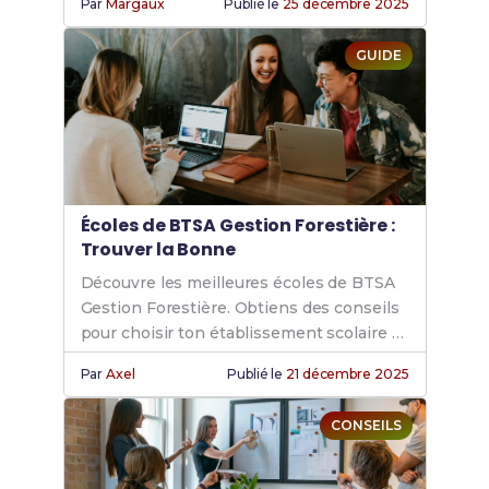
Par
Margaux
Publié le
25 décembre 2025
besoins.
GUIDE
Écoles de BTSA Gestion Forestière :
Trouver la Bonne
Découvre les meilleures écoles de BTSA
Gestion Forestière. Obtiens des conseils
pour choisir ton établissement scolaire et
réussir ton inscription dans un cursus
Par
Axel
Publié le
21 décembre 2025
BTSA formation forestière.
CONSEILS