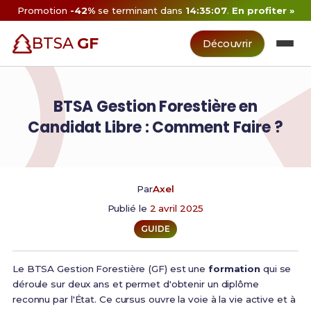
Promotion
-42%
se terminant dans
14:35:06
.
En profiter »
BTSA
GF
Découvrir
BTSA Gestion Forestière en
Candidat Libre : Comment Faire ?
Par
Axel
Publié le
2 avril 2025
GUIDE
Le BTSA Gestion Forestière (GF) est une
formation
qui se
déroule sur deux ans et permet d'obtenir un diplôme
reconnu par l'État. Ce cursus ouvre la voie à la vie active et à