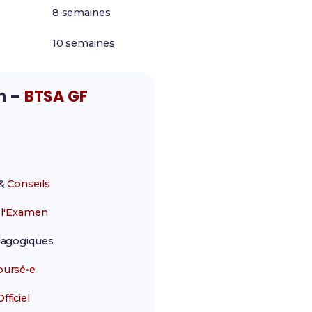
8 semaines
10 semaines
on –
BTSA GF
&
Conseils
r
l'Examen
agogiques
ursé•e
ficiel