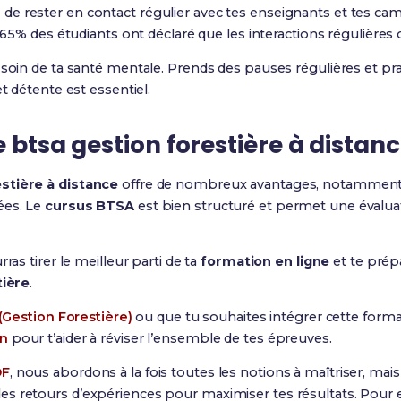
e rester en contact régulier avec tes enseignants et tes cam
, 65% des étudiants ont déclaré que les interactions régulières
 soin de ta santé mentale. Prends des pauses régulières et pra
et détente est essentiel.
e btsa gestion forestière à distan
stière à distance
offre de nombreux avantages, notamment la f
ées. Le
cursus BTSA
est bien structuré et permet une évalua
ras tirer le meilleur parti de ta
formation en ligne
et te prép
tière
.
Gestion Forestière)
ou que tu souhaites intégrer cette for
on
pour t’aider à réviser l’ensemble de tes épreuves.
DF
, nous abordons à la fois toutes les notions à maîtriser, ma
s retours d’expériences pour maximiser tes résultats. Pour e