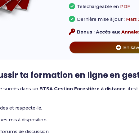
Téléchargeable en
PDF
Dernière mise à jour :
Mars 
Bonus : Accès aux
Annales
En sav
ussir ta formation en ligne en gest
de succès dans un
BTSA Gestion Forestière à distance
, il e
des et respecte-le.
ues mis à disposition.
 forums de discussion.