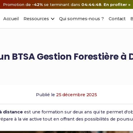
Promotion de
-42%
se terminant dans
04:44:47
.
En profiter »
Accueil
Ressources
Qui sommes-nous ?
Contact
B
 un BTSA Gestion Forestière à 
Publié le
25 décembre 2025
à distance
est une formation sur deux ans qui te permet d'o
épare à la vie active tout en offrant des possibilités de poursu