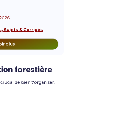
2026
, Sujets & Corrigés
oir plus
ion forestière
st crucial de bien t'organiser.