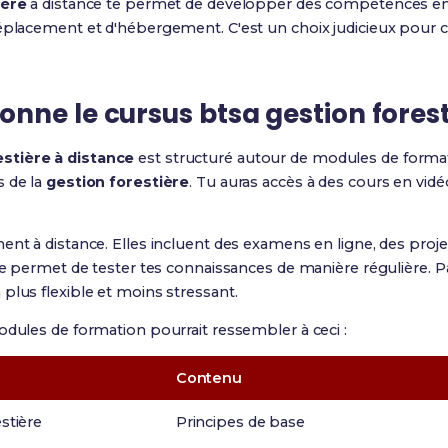
ière
à distance te permet de développer des compétences en 
déplacement et d'hébergement. C'est un choix judicieux pour 
ne le cursus btsa gestion forest
stière à distance
est structuré autour de modules de forma
s de la
gestion forestière
. Tu auras accès à des cours en vidéo
ent à distance. Elles incluent des examens en ligne, des proj
 te permet de tester tes connaissances de manière régulière.
plus flexible et moins stressant.
odules de formation pourrait ressembler à ceci :
Contenu
estière
Principes de base