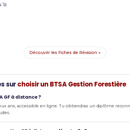
s 🚀
Prêt(e) à réussir ton examen ?
vec nos
99 Fiches de Révision
pour le BTSA GF et maximise te
Découvrir les Fiches de Révision →
es sur
choisir un BTSA Gestion Forestière
SA GF à distance ?
eux ans, accessible en ligne. Tu obtiendras un diplôme reconn
udes.