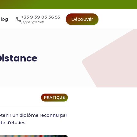
+33 9 39 03 36 55
log
Découvrir
(appel gratuit)
Distance
PRATIQUE
btenir un diplôme reconnu par
ite d'études.